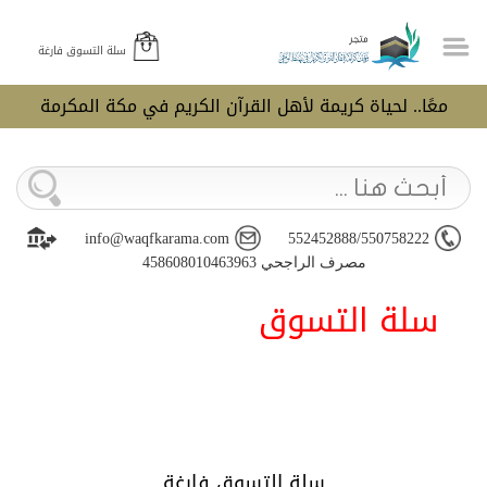
سلة التسوق فارغة
معًا.. لحياة كريمة لأهل القرآن الكريم في مكة المكرمة
info@waqfkarama.com
552452888/550758222
مصرف الراجحي 458608010463963
سلة التسوق
سلة التسوق فارغة