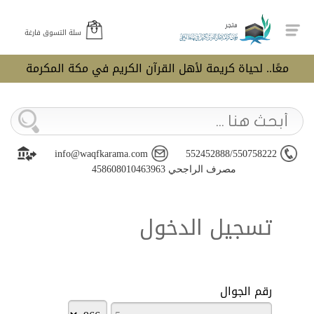
سلة التسوق فارغة
معًا.. لحياة كريمة لأهل القرآن الكريم في مكة المكرمة
info@waqfkarama.com
552452888/550758222
مصرف الراجحي 458608010463963
تسجيل الدخول
رقم الجوال